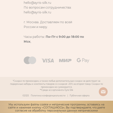
hello@ayris-silk.ru
По вопросам сотрудничества:
hello@ayris-silk.ru
г. Москва. Доставляем по всей
России и миру.
Часы работы:
Пн-Пт с 9:00 до 18:00 по
Мск
,
*Скидки по промокодам, а также любые дополнительные скидки не действуют на
подарочные наборы и комплекты товаров со скидкой -25% на второй товар. Скидки по
промокодам не суммируются.
**Среди ассортимента Ayris Silk
©2025
Политика конфиденциальности
|
Публичная оферта
Мы используем файлы cookie и метрические программы, оставаясь на
сайте и нажимая кнопку «СОГЛАШАЮСЬ», Вы подтверждаете, что даете
согласие
на обработку персональных данных метрическими