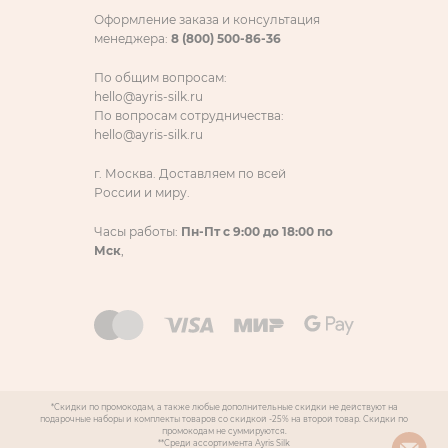
Оформление заказа и консультация
менеджера:
8 (800) 500-86-36
По общим вопросам:
hello@ayris-silk.ru
По вопросам сотрудничества:
hello@ayris-silk.ru
г. Москва. Доставляем по всей
России и миру.
Часы работы:
Пн-Пт с 9:00 до 18:00 по
Мск
,
*Скидки по промокодам, а также любые дополнительные скидки не действуют на
подарочные наборы и комплекты товаров со скидкой -25% на второй товар. Скидки по
промокодам не суммируются.
**Среди ассортимента Ayris Silk