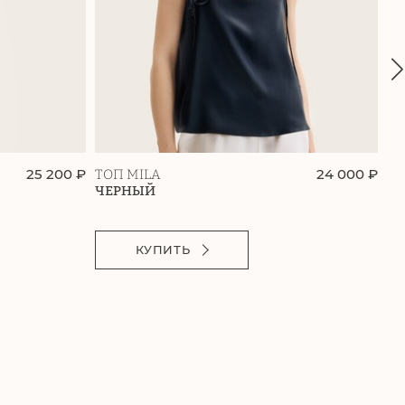
25 200 ₽
24 000 ₽
ТОП MILA
П
ЧЕРНЫЙ
З
КУПИТЬ