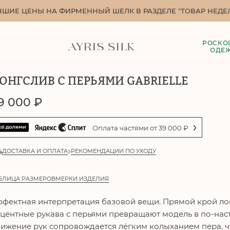
ЧШИЕ ЦЕНЫ НА ФИРМЕННЫЙ ШЕЛК В РАЗДЕЛЕ "ТОВАР НЕДЕЛ
РОСКО
ОДЕ
ОНГСЛИВ С ПЕРЬЯМИ GABRIELLE
9 000
₽
Оплата частями от
39 000
₽
ДОСТАВКА И ОПЛАТА
РЕКОМЕНДАЦИИ ПО УХОДУ
БЛИЦА РАЗМЕРОВ
МЕРКИ ИЗДЕЛИЯ
фектная интерпретация базовой вещи. Прямой крой ло
центные рукава с перьями превращают модель в по-на
ижение рук сопровождается лёгким колыханием пера, чт