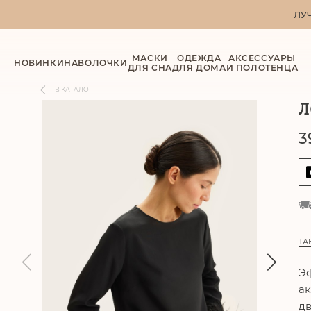
ЛУ
МАСКИ
ОДЕЖДА
АКСЕССУАРЫ
НОВИНКИ
НАВОЛОЧКИ
ДЛЯ СНА
ДЛЯ ДОМА
И ПОЛОТЕНЦА
В КАТАЛОГ
Л
3
ТА
Эф
ак
дв