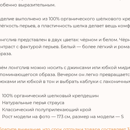
собенно выразительным.
делие выполнено из 100% органического шёлкового кре
лёгкость перьев, а пластичность шелка делает вещь комф
нгслив представлен в двух цветах: чёрном и белом. Чё
нтраст с фактурой перьев. Белый — более лёгкий и ром
раза.
ём лонгслив можно носить с джинсами или юбкой миди 
поминающегося образа. Вечером он легко превращается
юками или юбкой в тон и выбрать каблуки с лаконичны
100% органический шелковый крепдешин
Натуральные перья страуса
Классический полуприлекающий крой
Рост модели на фото — 173 см, размер на модели — S
ратите внимание, что срок отгрузки товара составляет 3