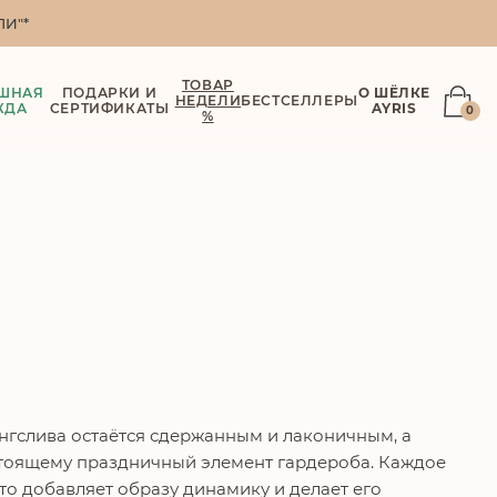
И"*
ТОВАР
ШНАЯ
ПОДАРКИ И
О ШЁЛКЕ
НЕДЕЛИ
БЕСТСЕЛЛЕРЫ
ЖДА
СЕРТИФИКАТЫ
AYRIS
0
%
нгслива остаётся сдержанным и лаконичным, а
стоящему праздничный элемент гардероба. Каждое
о добавляет образу динамику и делает его