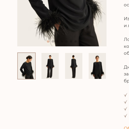
о
Из
и 
Ло
ко
об
Дн
за
бр
Об