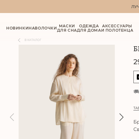
ЛУ
МАСКИ
ОДЕЖДА
АКСЕССУАРЫ
НОВИНКИ
НАВОЛОЧКИ
ДЛЯ СНА
ДЛЯ ДОМА
И ПОЛОТЕНЦА
В КАТАЛОГ
Б
2
ТА
Б
Св