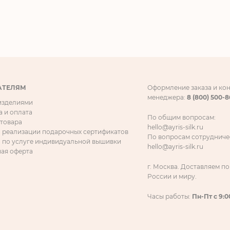
АТЕЛЯМ
Оформление заказа и ко
менеджера:
8 (800) 500-
 изделиями
а и оплата
По общим вопросам:
 товара
hello@ayris-silk.ru
 реализации подарочных сертификатов
По вопросам сотрудниче
 по услуге индивидуальной вышивки
hello@ayris-silk.ru
ая оферта
г. Москва. Доставляем по
России и миру.
Часы работы:
Пн-Пт с 9:0