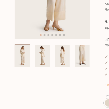
Мо
бл
Эл
ар
Бр
р
Об
ЦВ