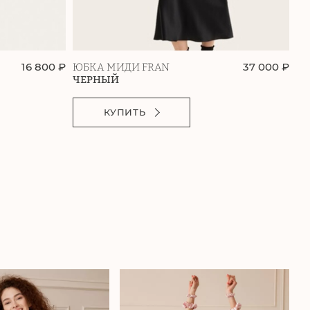
16 800 ₽
37 000 ₽
ЮБКА МИДИ FRAN
БР
ЧЕРНЫЙ
Ч
КУПИТЬ