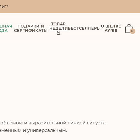
И"*
ТОВАР
ШНАЯ
ПОДАРКИ И
О ШЁЛКЕ
НЕДЕЛИ
БЕСТСЕЛЛЕРЫ
ЖДА
СЕРТИФИКАТЫ
AYRIS
0
%
 объёмом и выразительной линией силуэта.
еменным и универсальным.