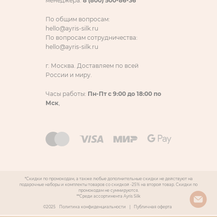
менеджера:
8 (800) 500-86-36
По общим вопросам:
hello@ayris-silk.ru
По вопросам сотрудничества:
hello@ayris-silk.ru
г. Москва. Доставляем по всей
России и миру.
Часы работы:
Пн-Пт с 9:00 до 18:00 по
Мск
,
*Скидки по промокодам, а также любые дополнительные скидки не действуют на
подарочные наборы и комплекты товаров со скидкой -25% на второй товар. Скидки по
промокодам не суммируются.
**Среди ассортимента Ayris Silk
©2025
Политика конфиденциальности
|
Публичная оферта