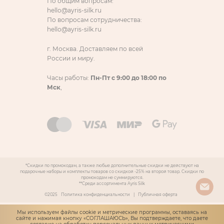
По общим вопросам:
hello@ayris-silk.ru
По вопросам сотрудничества:
hello@ayris-silk.ru
г. Москва. Доставляем по всей
России и миру.
Часы работы:
Пн-Пт с 9:00 до 18:00 по
Мск
,
*Скидки по промокодам, а также любые дополнительные скидки не действуют на
подарочные наборы и комплекты товаров со скидкой -25% на второй товар. Скидки по
промокодам не суммируются.
**Среди ассортимента Ayris Silk
©2025
Политика конфиденциальности
|
Публичная оферта
Мы используем файлы cookie и метрические программы, оставаясь на
сайте и нажимая кнопку «СОГЛАШАЮСЬ», Вы подтверждаете, что даете