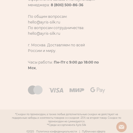
менеджера:
8 (800) 500-86-36
По общим вопросам:
hello@ayris-silk.ru
По вопросам сотрудничества:
hello@ayris-silk.ru
г. Москва. Доставляем по всей
России и миру.
Часы работы:
Пн-Пт с 9:00 до 18:00 по
Мск
,
*Скидки по промокодам, а также любые дополнительные скидки не действуют на
подарочные наборы и комплекты товаров со скидкой -25% на второй товар. Скидки по
промокодам не суммируются.
**Среди ассортимента Ayris Silk
©2025
Политика конфиденциальности
|
Публичная оферта