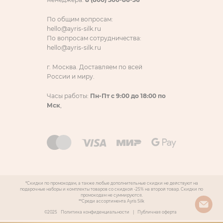
По общим вопросам:
hello@ayris-silk.ru
По вопросам сотрудничества:
hello@ayris-silk.ru
г. Москва. Доставляем по всей
России и миру.
Часы работы:
Пн-Пт с 9:00 до 18:00 по
Мск
,
*Скидки по промокодам, а также любые дополнительные скидки не действуют на
подарочные наборы и комплекты товаров со скидкой -25% на второй товар. Скидки по
промокодам не суммируются.
**Среди ассортимента Ayris Silk
©2025
Политика конфиденциальности
|
Публичная оферта