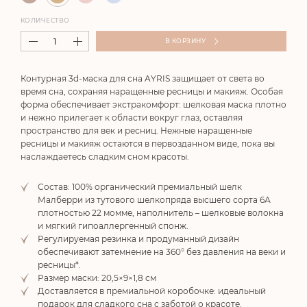
КОЛИЧЕСТВО
В КОРЗИНУ
Контурная 3d-маска для сна AYRIS защищает от света во
время сна, сохраняя наращенные ресницы и макияж. Особая
форма обеспечивает экстракомфорт: шелковая маска плотно
и нежно прилегает к области вокруг глаз, оставляя
пространство для век и ресниц. Нежные наращенные
ресницы и макияж остаются в первозданном виде, пока вы
наслаждаетесь сладким сном красоты.
Состав: 100% органический премиальный шелк
Малберри из тутового шелкопряда высшего сорта 6А
плотностью 22 момме, наполнитель – шелковые волокна
и мягкий гипоаллергенный спонж.
Регулируемая резинка и продуманный дизайн
обеспечивают затемнение на 360° без давления на веки и
ресницы*.
Размер маски: 20,5×9×1,8 см
Доставляется в премиальной коробочке: идеальный
подарок для сладкого сна с заботой о красоте.