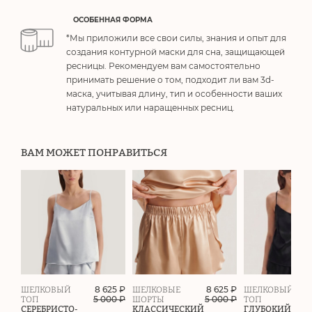
ОСОБЕННАЯ ФОРМА
*Мы приложили все свои силы, знания и опыт для
создания контурной маски для сна, защищающей
ресницы. Рекомендуем вам самостоятельно
принимать решение о том, подходит ли вам 3d-
маска, учитывая длину, тип и особенности ваших
натуральных или наращенных ресниц.
ВАМ МОЖЕТ ПОНРАВИТЬСЯ
8 625 ₽
8 625 ₽
ШЕЛКОВЫЙ
ШЕЛКОВЫЕ
ШЕЛКОВЫЙ
5 000
₽
5 000
₽
ТОП
ШОРТЫ
ТОП
СЕРЕБРИСТО-
КЛАССИЧЕСКИЙ
ГЛУБОКИЙ