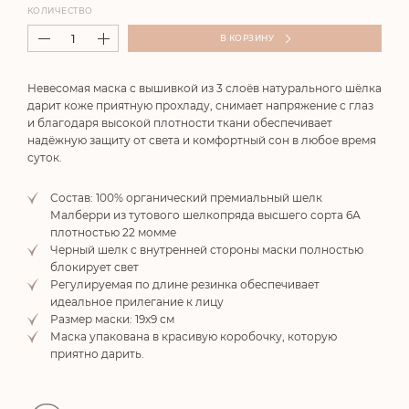
КОЛИЧЕСТВО
В КОРЗИНУ
Невесомая маска с вышивкой из 3 слоёв натурального шёлка
дарит коже приятную прохладу, снимает напряжение с глаз
и благодаря высокой плотности ткани обеспечивает
надёжную защиту от света и комфортный сон в любое время
суток.
Состав: 100% органический премиальный шелк
Малберри из тутового шелкопряда высшего сорта 6А
плотностью 22 момме
Черный шелк с внутренней стороны маски полностью
блокирует свет
Регулируемая по длине резинка обеспечивает
идеальное прилегание к лицу
Размер маски: 19х9 см
Маска упакована в красивую коробочку, которую
приятно дарить.