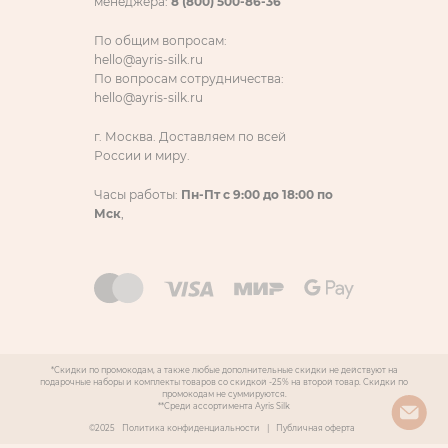
менеджера:
8 (800) 500-86-36
По общим вопросам:
hello@ayris-silk.ru
По вопросам сотрудничества:
hello@ayris-silk.ru
г. Москва. Доставляем по всей
России и миру.
Часы работы:
Пн-Пт с 9:00 до 18:00 по
Мск
,
*Скидки по промокодам, а также любые дополнительные скидки не действуют на
подарочные наборы и комплекты товаров со скидкой -25% на второй товар. Скидки по
промокодам не суммируются.
**Среди ассортимента Ayris Silk
©2025
Политика конфиденциальности
|
Публичная оферта