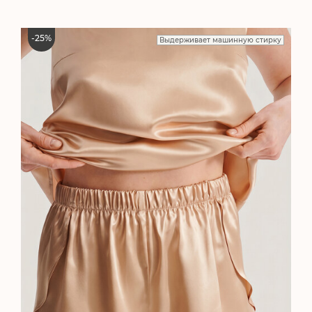
-
25
%
Выдерживает машинную стирку