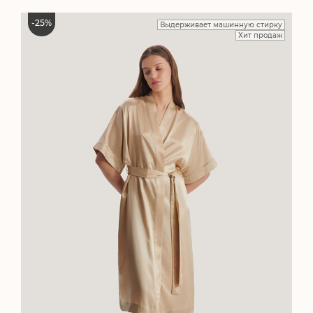
-
25
%
Выдерживает машинную стирку
Хит продаж