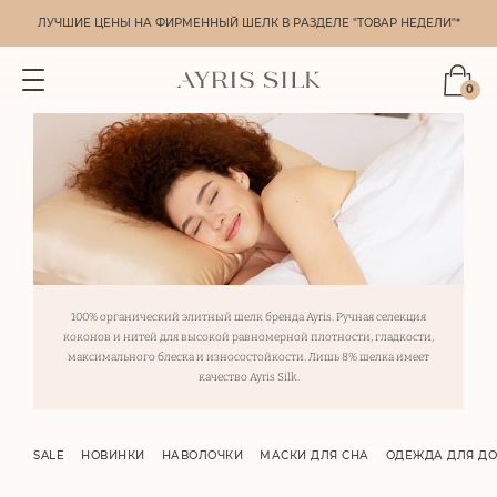
ЛУЧШИЕ ЦЕНЫ НА ФИРМЕННЫЙ ШЕЛК В РАЗДЕЛЕ "ТОВАР НЕДЕЛИ"*
0
100% органический элитный шелк бренда Ayris. Ручная селекция
коконов и нитей для высокой равномерной плотности, гладкости,
максимального блеска и износостойкости. Лишь 8% шелка имеет
качество Ayris Silk.
SALE
НОВИНКИ
НАВОЛОЧКИ
МАСКИ ДЛЯ СНА
ОДЕЖДА ДЛЯ Д