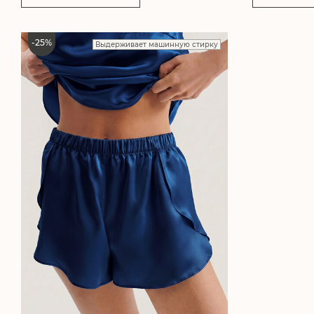
-
25
%
Выдерживает машинную стирку