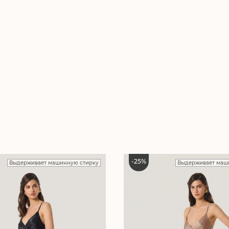
-
25
%
Выдерживает машинную стирку
Выдерживает маш