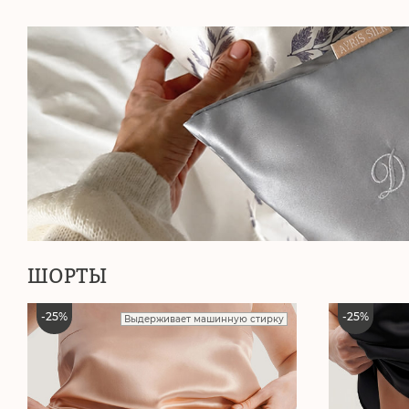
ШОРТЫ
-
25
%
-
25
%
Выдерживает машинную стирку