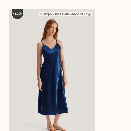
-
25
%
Выдерживает машинную стирку