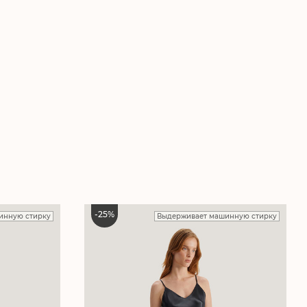
-
25
%
инную стирку
Выдерживает машинную стирку